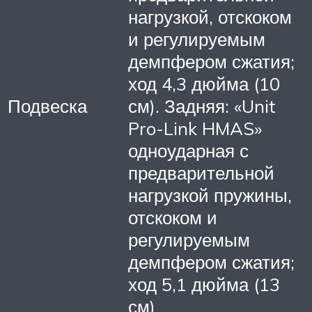
нагрузкой, отскоком
и регулируемым
демпфером сжатия;
ход 4,3 дюйма (10
Подвеска
см). Задняя: «Unit
Pro-Link HMAS»
одноударная с
предварительной
нагрузкой пружины,
отскоком и
регулируемым
демпфером сжатия;
ход 5,1 дюйма (13
см)