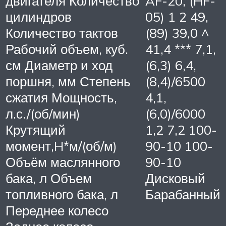
двигателя Количество
AF-20, (HF-
цилиндров
05) 1 2 49,
Количество тактов
(89) 39,0 ^
Рабочий объем, куб.
41,4 *** 7,1,
см Диаметр и ход
(6,3) 6,4,
поршня, мм Степень
(8,4)/6500
сжатия Мощность,
4,1,
л.с./(об/мин)
(6,0)/6000
Крутящий
1,2 7,2 100-
момент,H*м/(об/м)
90-10 100-
Объём маслянного
90-10
бака, л Объем
Дисковый
топливного бака, л
Барабанный
Переднее колесо