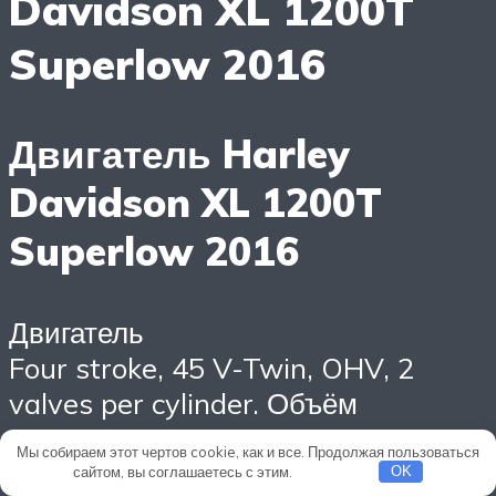
Davidson XL 1200T
Superlow 2016
Двигатель Harley
Davidson XL 1200T
Superlow 2016
Двигатель
Four stroke, 45 V-Twin, OHV, 2
valves per cylinder. Объём
двигателя
Мы собираем этот чертов cookie, как и все. Продолжая пользоваться
1202 cc / 73.4 cub in. Диаметр
сайтом, вы соглашаетесь с этим.
Подробнее
OK