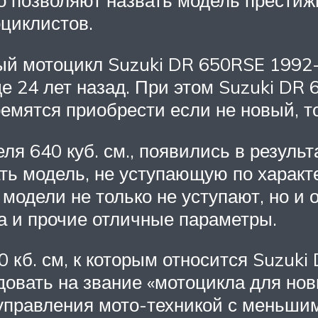
го позволяют назвать модель престиж
оциклистов.
й мотоцикл Suzuki DR 650RSE 1992-г
е 24 лет назад. При этом Suzuki DR
ремятся приобрести если не новый, т
 640 куб. см., появились в результ
ть модель, не уступающую по харак
 модели не только не уступают, но и 
 и прочие отличные параметры.
 кб. см, к которым относится Suzuki
овать на звание «мотоцикла для нов
управления мото-техникой с меньшим