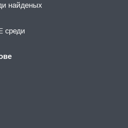
еди найденых
E среди
тове