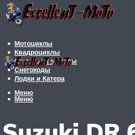
Мотоциклы
Квадроциклы
Скутеры и мопеды
Снегоходы
Лодки и Катера
Меню
Меню
Suzuki DR 