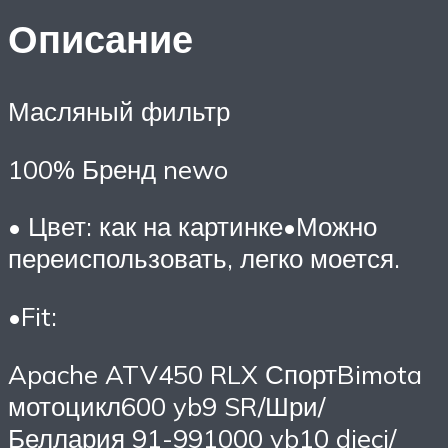
Описание
Масляный фильтр
100% Бренд newo
• Цвет: как на картинке•Можно
переиспользовать, легко моется.
•Fit:
Apache ATV450 RLX СпортBimota
мотоцикл600 yb9 SR/Шри/
Беллария 91-991000 yb10 dieci/