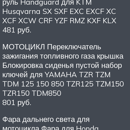
руль Handguard для KTM
Husqvarna SX SXF EXC EXCF XC
XCF XCW CRF YZF RMZ KXF KLX
481 руб.
МОТОЦИКЛ Переключатель
зажигания топливного газа крышка
Блокировка сиденья пустой набор
ключей для YAMAHA TZR TZM
TDM 125 150 850 TZR125 TZM150
TZR150 TDM850
801 руб.
Фара дальнего света для
мотоцикла Фара для Honda