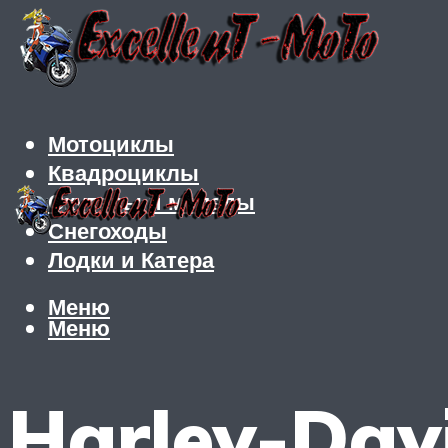
Мотоциклы
Квадроциклы
Скутеры и мопеды
Снегоходы
Лодки и Катера
Меню
Меню
Harley-Dav