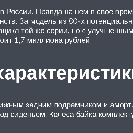
 в России. Правда на нем в свое вре
инств. За модель из 80-х потенциаль
оцикл той же серии, но с улучшенны
оит 1,7 миллиона рублей.
характеристик
вижным задним подрамником и аморт
 под сиденьем. Колеса байка комплек