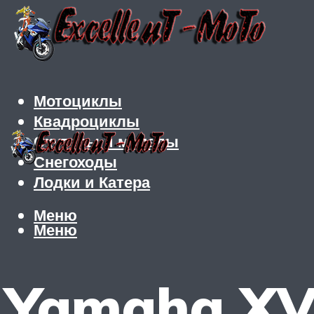
Мотоциклы
Квадроциклы
Скутеры и мопеды
Снегоходы
Лодки и Катера
Меню
Меню
Yamaha XVS