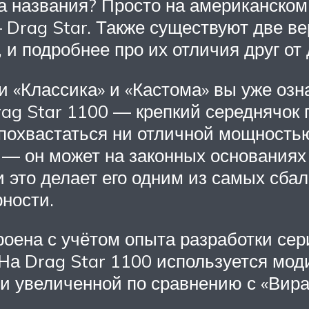
ва названия? Просто на американском
 Drag Star. Также существуют две в
и подробнее про их отличия друг от 
ми «Классика» и «Кастома» вы уже оз
rag Star 1100 — крепкий середнячок 
т похвастаться ни отличной мощност
— он может на законных основаниях
и это делает его одним из самых сб
рности.
роена с учётом опыта разработки сер
. На Drag Star 1100 используется м
и увеличенной по сравнению с «Вира