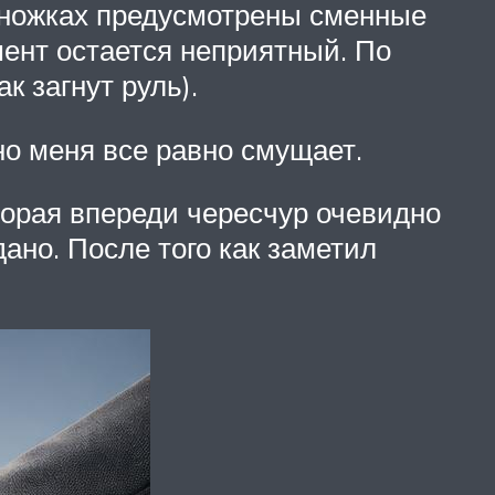
а ножках предусмотрены сменные
мент остается неприятный. По
к загнут руль).
о меня все равно смущает.
торая впереди чересчур очевидно
дано. После того как заметил