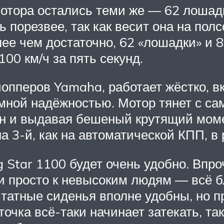
отора остались теми же — 62 лошад
 порезвее, так как весит она на полс
олее чем достаточно, 62 «лошадки» и
100 км/ч за пять секунд.
чопперов Yamaha, работает жёстко, 
омной надёжностью. Мотор тянет с са
ин и выдавая бешеный крутящий моме
а 3-й, как на автоматической КПП, в 
 Star 1100 будет очень удобно. Впро
и просто к невысоким людям — всё б
татные сиденья вполне удобны, но пр
точка всё-таки начинает затекать, та