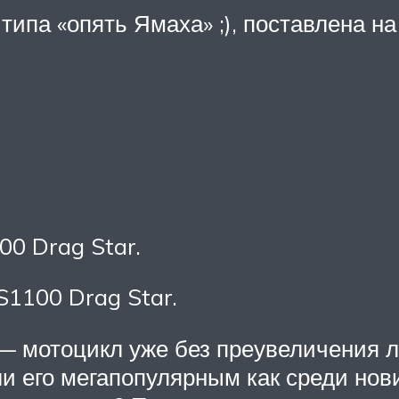
ипа «опять Ямаха» ;), поставлена на
0 Drag Star.
1100 Drag Star.
 мотоцикл уже без преувеличения ле
 его мегапопулярным как среди нови