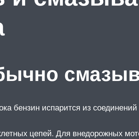
а
обычно смазы
ка бензин испарится из соединений 
летных цепей. Для внедорожных мото