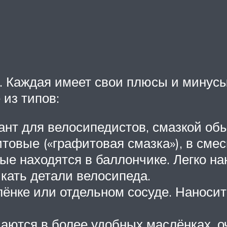
 Каждая имеет свои плюсы и минусы,
 из типов:
ант для велосипедистов, смазкой о
товые («графитовая смазка»), в смес
орые находятся в баллончике. Легко н
чкать детали велосипеда.
ёнке или отдельном сосуде. Наносить
аются в более удобных маслёнках, о