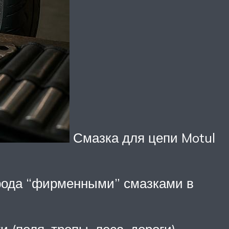
Смазка для цепи Motul
о рода “фирменными” смазками в
 (поля, тропы, леса, дороги)