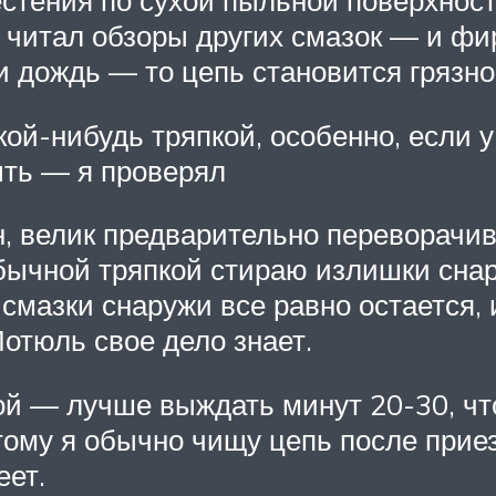
 читал обзоры других смазок — и ф
ли дождь — то цепь становится грязн
ой-нибудь тряпкой, особенно, если 
ыть — я проверял
н, велик предварительно переворачи
бычной тряпкой стираю излишки снар
 смазки снаружи все равно остается,
Мотюль свое дело знает.
ой — лучше выждать минут 20-30, ч
тому я обычно чищу цепь после прие
еет.