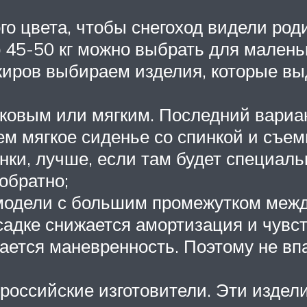
го цвета, чтобы снегоход видели ро
 45-50 кг можно выбрать для маленьк
жиров выбираем изделия, которые вы
ковым или мягким. Последний вариа
ем мягкое сиденье со спинкой и съе
нки, лучше, если там будет специаль
обратно;
модели с большим промежутком меж
садке снижается амортизация и чувст
тся маневренность. Поэтому не впа
российские изготовители. Эти издел