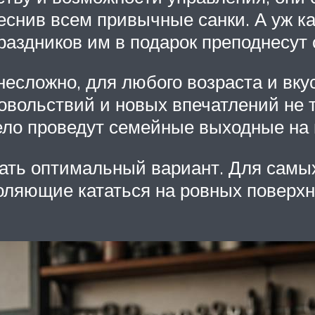
снив всем привычные санки. А уж как
аздников им в подарок преподнесут с
несложно, для любого возраста и вк
овольствий и новых впечатлений не т
ело проведут семейные выходные на 
рать оптимальный вариант. Для самы
ляющие кататься на ровных поверхно