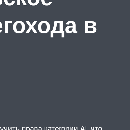
гохода в
учить права категории АI, что