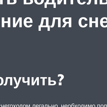
ние для сне
олучить?
снегоходом легально, необходимо пол