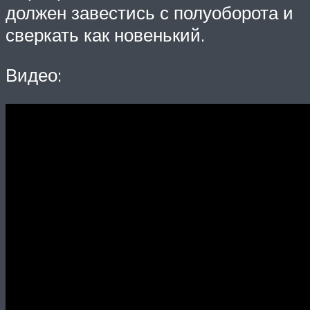
должен завестись с полуоборота и
сверкать как новенький.
Видео: