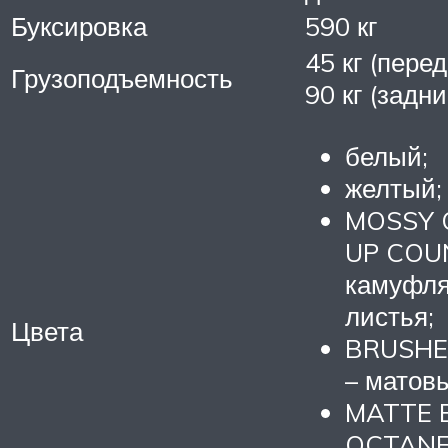
Буксировка
590 кг
45 кг (пере
Грузоподъемность
90 кг (задн
белый;
желтый;
MOSSY 
UP COU
камуфля
листья;
Цвета
BRUSHE
– матов
MATTE 
OCTANE