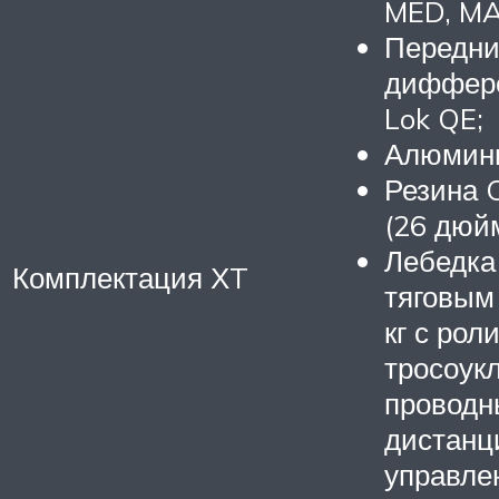
MED, MA
Передн
диффере
Lok QE;
Алюмини
Резина C
(26 дюй
Лебедк
Комплектация ХT
тяговым
кг с рол
тросоук
проводн
дистанц
управле