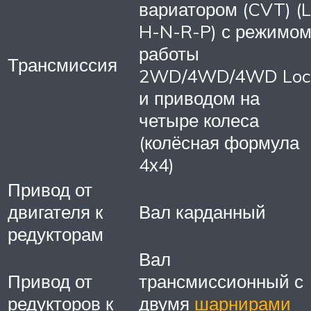
вариатором (CVT) (L
H-N-R-P) с режимо
работы
Трансмиссия
2WD/4WD/4WD Loc
и приводом на
четыре колеса
(колёсная формула
4х4)
Привод от
двигателя к
Вал карданный
редукторам
Вал
Привод от
трансмиссионный с
редукторов к
двумя
шарнирами