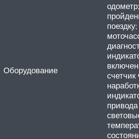
одометр;
пройден
поездку;
моточас
диагнос
индикат
включен
Оборудование
счетчик
наработк
индикат
привода 
световы
темпера
состояни