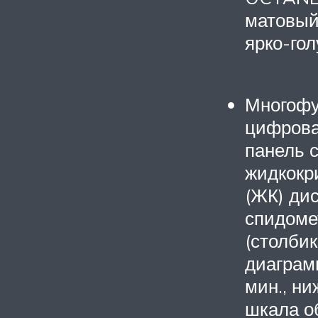
матовый
ярко-гол
Многофу
цифрова
панель 
жидкокр
(ЖК) ди
спидоме
(столби
диаграм
мин., н
шкала об