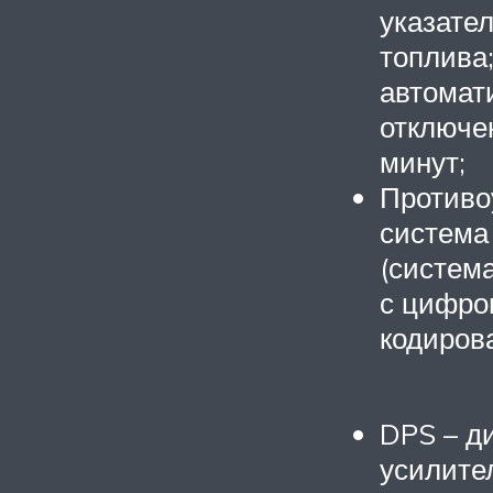
указате
топлива
автомат
отключе
минут;
Противо
система 
(систем
с цифр
кодиров
DPS – д
усилител