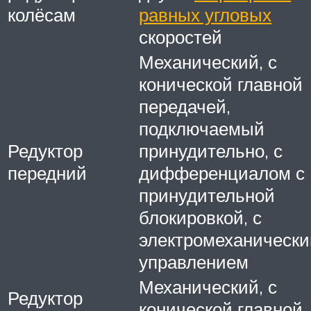
колёсам
равных угловых
скоростей
Механический, с
конической главной
передачей,
подключаемый
Редуктор
принудительно, с
передний
дифференциалом с
принудительной
блокировкой, с
электромеханическ
управлением
Механический, с
Редуктор
конической главной