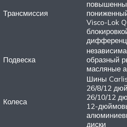
повышенны
Трансмиссия
пониженный
Visco-Lok Q
блокировко
дифференц
независимая
Подвеска
образный ры
масляные 
Шины Carlis
26/8/12 дюй
26/10/12 дю
Колеса
12-дюймов
алюминиев
диски