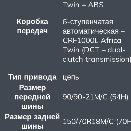
Twin + ABS
Коробка
6-ступенчатая
передач
автоматическая –
CRF1000L Africa
Twin (DCT – dual-
clutch transmission
Тип привода
цепь
Размер
передней
90/90-21M/C (54H)
шины
Размер задней
150/70R18M/C (70H
шины