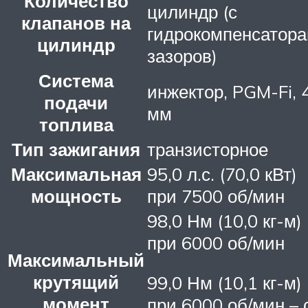
Количество
цилиндр (с
клапанов на
гидрокомпенсатор
цилиндр
зазоров)
Система
инжектор, PGM-Fi, 
подачи
мм
топлива
Тип зажигания
транзисторное
Максимальная
95,0 л.с. (70,0 кВт)
мощность
при 7500 об/мин
98,0 Нм (10,0 кг-м)
при 6000 об/мин
Максимальный
крутящий
99,0 Нм (10,1 кг-м)
момент
при 6000 об/мин – 