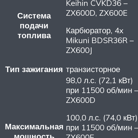
Keihin CVKD36 –
ZX600D, ZX600E
Система
подачи
Карбюратор, 4x
топлива
Mikuni BDSR36R –
ZX600J
Тип зажигания
транзисторное
98,0 л.с. (72,1 кВт)
при 11500 об/мин 
ZX600D
100,0 л.с. (74,0 кВт)
Максимальная
при 11500 об/мин 
мощность
ZX600E