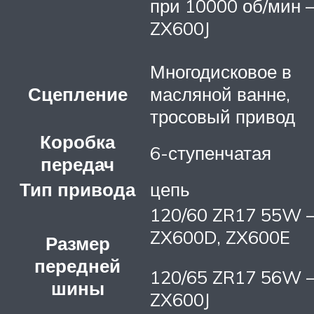
при 10000 об/мин 
ZX600J
Многодисковое в
Сцепление
масляной ванне,
тросовый привод
Коробка
6-ступенчатая
передач
Тип привода
цепь
120/60 ZR17 55W 
ZX600D, ZX600E
Размер
передней
120/65 ZR17 56W 
шины
ZX600J