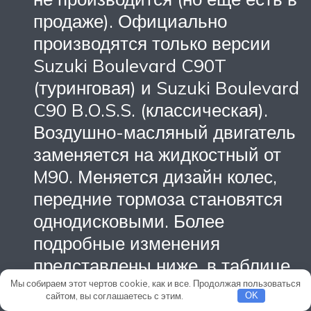
продаже). Официально
производятся только версии
Suzuki Boulevard C90T
(туринговая) и Suzuki Boulevard
C90 B.O.S.S. (классическая).
Воздушно-масляный двигатель
заменяется на жидкостный от
M90. Меняется дизайн колес,
передние тормоза становятся
однодисковыми. Более
подробные изменения
представлены ниже, в таблице
“Технические характеристики”.
Мы собираем этот чертов cookie, как и все. Продолжая пользоваться
сайтом, вы соглашаетесь с этим.
Подробнее
OK