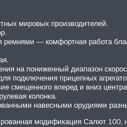
стных мировых производителей.
р.
я ремнями — комфортная работа бл
ая.
ения на пониженный диапазон скорос
ля подключения прицепных агрегатов
ие смещенного вперед и вниз центра
рулевая колонка.
ованными навесными орудиями разны
ированная модификация Салют 100, н