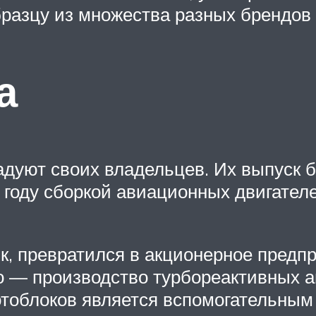
бразцу из множества разных брендов 
а
адуют своих владельцев. Их выпуск
 году сборкой авиационных двигател
ик, превратился в акционерное предп
о — производство турбореактивных 
отоблоков является вспомогательным