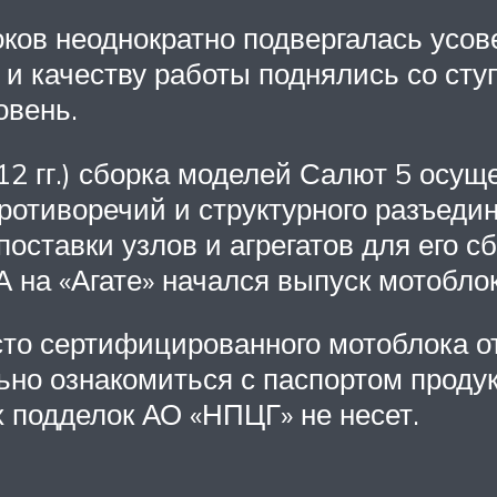
оков неоднократно подвергалась усов
и качеству работы поднялись со сту
овень.
2 гг.) сборка моделей Салют 5 осуще
отиворечий и структурного разъеди
поставки узлов и агрегатов для его 
А на «Агате» начался выпуск мотобл
сто сертифицированного мотоблока от
льно ознакомиться с паспортом проду
 подделок АО «НПЦГ» не несет.