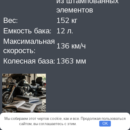
из штампованных
элементов
Вес:
152 кг
Емкость бака:
12 л.
Максимальная
136 км/ч
скорость:
Колесная база:
1363 мм
Мы собираем этот чертов cookie, как и все. Продолжая пользоваться
сайтом, вы соглашаетесь с этим.
Подробнее
OK