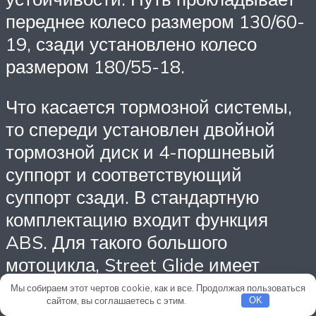
переднее колесо размером 130/60-
19, сзади установлено колесо
размером 180/55-18.
Что касается тормозной системы,
то спереди установлен двойной
тормозной диск и 4-поршневый
суппорт и соответствующий
суппорт сзади. В стандартную
комплектацию входит функция
ABS. Для такого большого
мотоцикла, Street Glide имеет
очень хорошие пропорции:
Мы собираем этот чертов cookie, как и все. Продолжая пользоваться
сайтом, вы соглашаетесь с этим.
Подробнее
OK
колесная база -1625,6 мм, высота