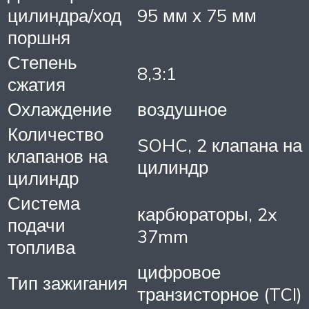
цилиндра/ход
95 мм х 75 мм
поршня
Степень
8,3:1
сжатия
Охлаждение
воздушное
Количество
SOHC, 2 клапана на
клапанов на
цилиндр
цилиндр
Система
карбюраторы, 2x
подачи
37mm
топлива
цифровое
Тип зажигания
транзисторное (TCI)