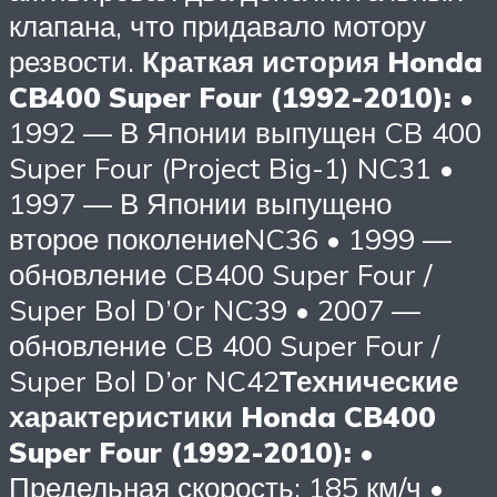
клапана, что придавало мотору
резвости.
Краткая история Honda
CB400 Super Four (1992-2010):
•
1992 — В Японии выпущен CB 400
Super Four (Project Big-1) NC31 •
1997 — В Японии выпущено
второе поколениеNC36 • 1999 —
обновление CB400 Super Four /
Super Bol D’Or NC39 • 2007 —
обновление CB 400 Super Four /
Super Bol D’or NC42
Технические
характеристики Honda CB400
Super Four (1992-2010):
•
Предельная скорость: 185 км/ч •