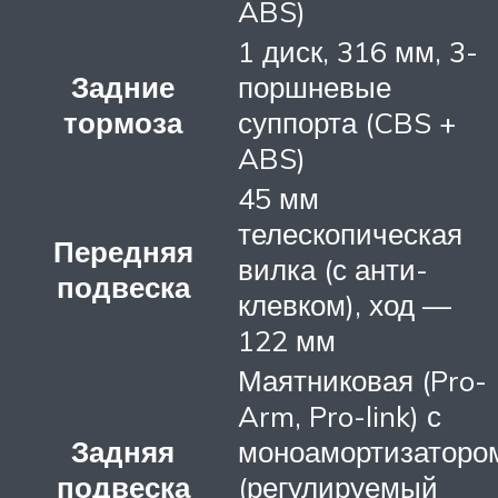
ABS)
1 диск, 316 мм, 3-
Задние
поршневые
тормоза
суппорта (CBS +
ABS)
45 мм
телескопическая
Передняя
вилка (с анти-
подвеска
клевком), ход —
122 мм
Маятниковая (Pro-
Arm, Pro-link) с
Задняя
моноамортизаторо
подвеска
(регулируемый