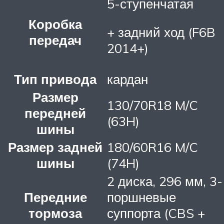
5-ступенчатая
Коробка
+ задний ход (F6B
передач
2014+)
Тип привода
кардан
Размер
130/70R18 M/C
передней
(63H)
шины
Размер задней
180/60R16 M/C
шины
(74H)
2 диска, 296 мм, 3-
Передние
поршневые
тормоза
суппорта (CBS +