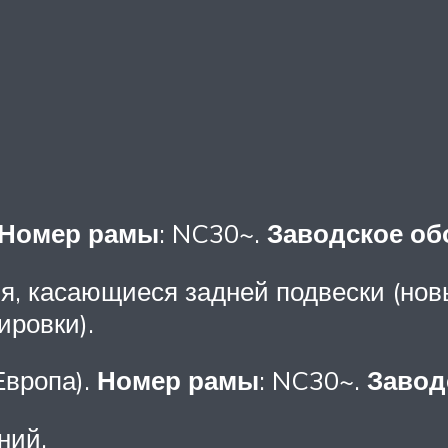
Номер рамы
: NC30~.
Заводское об
я, касающиеся задней подвески (но
ировки).
Европа).
Номер рамы
: NC30~.
Завод
ний.