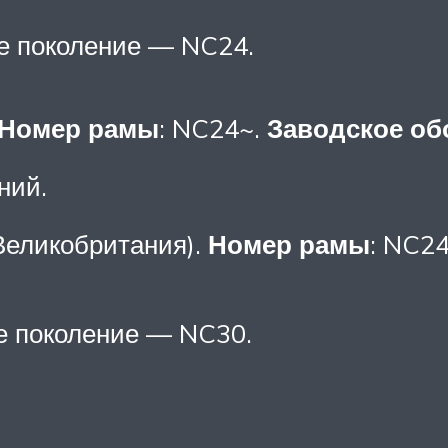
ое поколение — NC24.
Номер рамы
: NC24~.
Заводское об
ний.
Великобритания).
Номер рамы
: NC2
ье поколение — NC30.