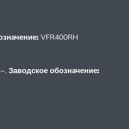
означение:
VFR400RH
4~.
Заводское обозначение: