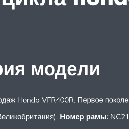
рия модели
продаж Honda VFR400R. Первое покол
Великобритания).
Номер рамы
: NC2