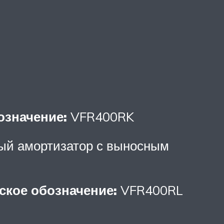
означение:
VFR400RK
вый амортизатор с выносным
ское обозначение:
VFR400RL