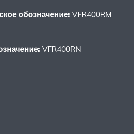
ское обозначение:
VFR400RM
означение:
VFR400RN