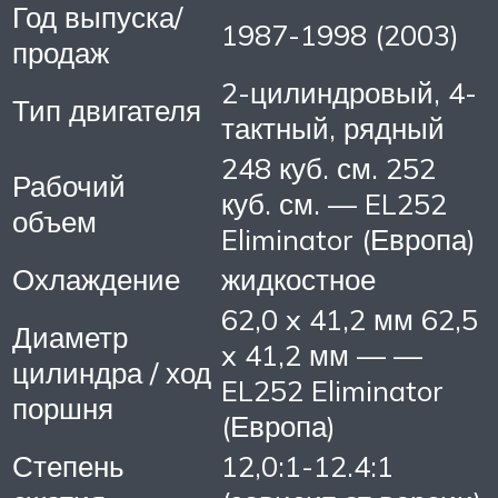
Год выпуска/
1987-1998 (2003)
продаж
2-цилиндровый, 4-
Тип двигателя
тактный, рядный
248 куб. см. 252
Рабочий
куб. см. — EL252
объем
Eliminator (Европа)
Охлаждение
жидкостное
62,0 x 41,2 мм 62,5
Диаметр
x 41,2 мм — —
цилиндра / ход
EL252 Eliminator
поршня
(Европа)
Степень
12,0:1-12.4:1