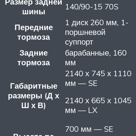
Размер задней
140/90-15 70S
шины
1 диск 260 мм, 1-
Передние
поршневой
тормоза
суппорт
Задние
барабанные, 160
тормоза
мм
2140 х 745 х 1110
мм — SE
Габаритные
размеры (Д х
2140 х 665 х 1045
Ш х В)
мм — LX
700 мм — SE