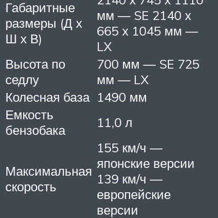
Габаритные
мм — SE 2140 х
размеры (Д х
665 х 1045 мм —
Ш х В)
LX
Высота по
700 мм — SE 725
седлу
мм — LX
Колесная база
1490 мм
Емкость
11,0 л
бензобака
155 км/ч —
японские версии
Максимальная
139 км/ч —
скорость
европейские
версии