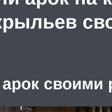
 крыльев св
арок своими 