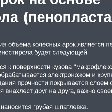
ла (пенопласта
я объема колесных арок является п
еностирола будет следующей:
ся к поверхности кузова “макрофлекс
брабатывается электроножом и круп
ания прочности покрывается слоем 
я внахлест друг на друга, важно св
 наносится грубая шпатлевка.