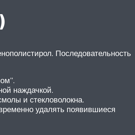
)
енополистирол. Последовательность
ом”.
ной наждачкой.
смолы и стекловолокна.
оевременно удалять появившиеся