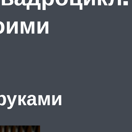
оими
руками