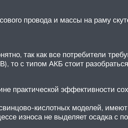
ового провода и массы на раму скут
ятно, так как все потребители треб
В), то с типом АКБ стоит разобраться
чине практической эффективности со
 свинцово-кислотных моделей, имею
оцессе износа не выделяет осадка с