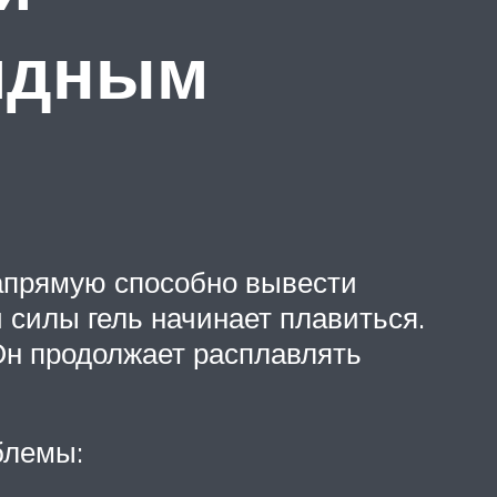
ядным
апрямую способно вывести
 силы гель начинает плавиться.
Он продолжает расплавлять
блемы: