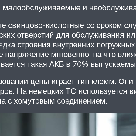
а малообслуживаемые и необслужив
 свинцово-кислотные со сроком служ
ских отверстий для обслуживания и
дка строения внутренних погружных 
ее напряжение мгновенно, на что вли
ивается такая АКБ в 70% выпускаемы
овании цены играет тип клемм. Они 
еров. На немецких ТС используется 
ма с хомутовым соединением.