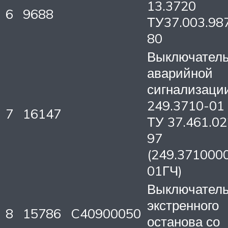
13.3720
6
9688
ТУ37.003.98
80
Выключател
аварийной
сигнализаци
249.3710-01
7
16147
ТУ 37.461.02
97
(249.371000
01ГЧ)
Выключател
экстренного
8
15786
C40900050
останова со