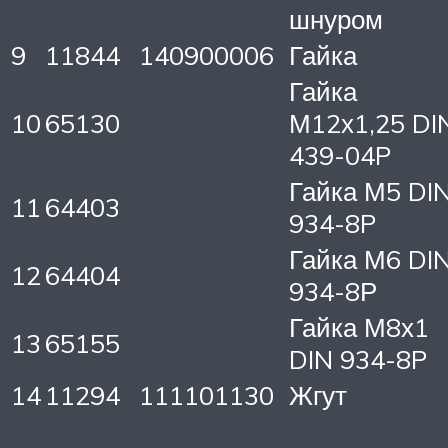
шнуром
9
11844
140900006
Гайка
Гайка
10
65130
М12х1,25 DI
439-04P
Гайка М5 DI
11
64403
934-8P
Гайка М6 DI
12
64404
934-8Р
Гайка М8х1
13
65155
DIN 934-8P
14
11294
111101130
Жгут