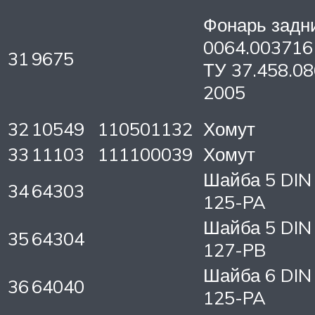
Фонарь задн
0064.003716
31
9675
ТУ 37.458.08
2005
32
10549
110501132
Хомут
33
11103
111100039
Хомут
Шайба 5 DIN
34
64303
125-PA
Шайба 5 DIN
35
64304
127-PB
Шайба 6 DIN
36
64040
125-PA