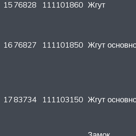
15
76828
111101860
Жгут
16
76827
111101850
Жгут основн
17
83734
111103150
Жгут основн
Замок