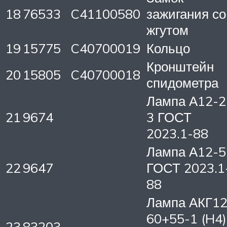
18
76533
C41100580
зажигания со
жгутом
19
15775
C40700019
Кольцо
Кронштейн
20
15805
C40700018
спидометра
Лампа А12-2
21
9674
3 ГОСТ
2023.1-88
Лампа А12-5
22
9647
ГОСТ 2023.1
88
Лампа АКГ12
60+55-1 (H4)
23
83203