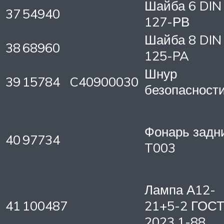
Шайба 6 DIN
37
54940
127-РВ
Шайба 8 DIN
38
68960
125-PA
Шнур
39
15784
C40900030
безопасност
Фонарь задн
40
97734
T003
Лампа А12-
41
100487
21+5-2 ГОС
2023.1-88