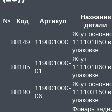
Название
№
Код
Артикул
детали
Жгут основн
88149
119801000
111101850 в
упаковке
Жгут
119801000-
88185
111101860 в
01
упаковке
Жгут основн
119801000-
88190
111103150 в
06
упаковке
Фонарь задн