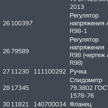
2013
Регулятор
26
100397
напряжения 
R98-1
Регулятор
напряжения
26
79589
R98 (чертеж 
R98)
27
11230
111100292
Ручка
Спидометр
28
17345
79.3802 ГОС
1578-76
30
11821
140700034
Фланец