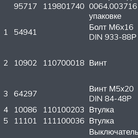
95717
119801740
0064.003716
упаковке
Болт М6х16
1
54941
DIN 933-88Р
2
10902
110700018
Винт
Винт М5х20
3
64297
DIN 84-48P
4
10086
110100203
Втулка
5
11101
111100036
Втулка
Выключател