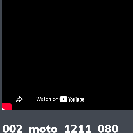
002_moto_1211_080