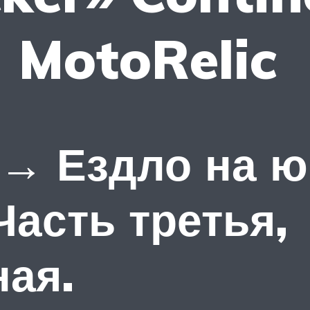
 MotoRelic
→ Ездло на ю
Часть третья,
ая.