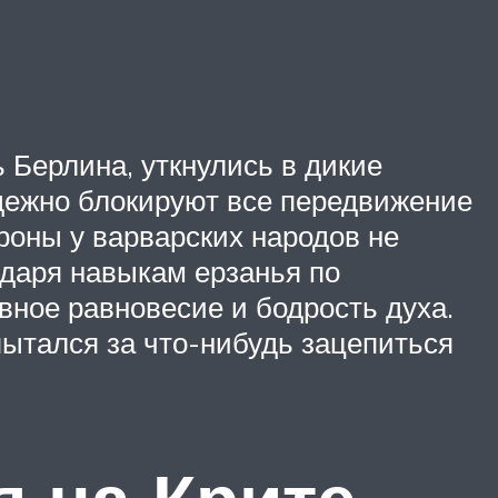
 Берлина, уткнулись в дикие
дежно блокируют все передвижение
ороны у варварских народов не
одаря навыкам ерзанья по
ное равновесие и бодрость духа.
пытался за что-нибудь зацепиться