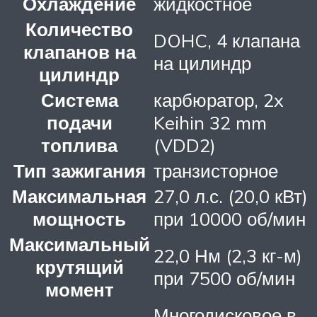
Охлаждение
жидкостное
Количество
DOHC, 4 клапана
клапанов на
на цилиндр
цилиндр
Система
карбюратор, 2x
подачи
Keihin 32 mm
топлива
(VDD2)
Тип зажигания
транзисторное
Максимальная
27,0 л.с. (20,0 кВт)
мощность
при 10000 об/мин
Максимальный
22,0 Нм (2,3 кг-м)
крутящий
при 7500 об/мин
момент
Многодисковое в