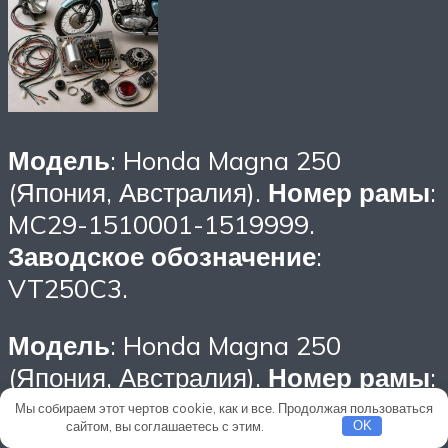
Модель
: Honda Magna 250
(Япония, Австралия).
Номер рамы
:
MC29-1510001-1519999.
Заводское обозначение
:
VT250C3.
Модель
: Honda Magna 250
(Япония, Австралия).
Номер рамы
:
MC29-1600001~.
Заводское
Мы собираем этот чертов cookie, как и все. Продолжая пользоваться
сайтом, вы соглашаетесь с этим.
Подробнее
OK
обозначение
: VT250C5.