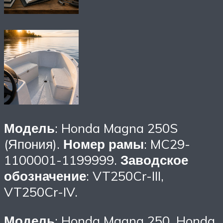
Модель
: Honda Magna 250S
(Япония).
Номер рамы
: MC29-
1100001-1199999.
Заводское
обозначение
: VT250Cr-III,
VT250Cr-IV.
Модель
: Honda Magna 250, Honda