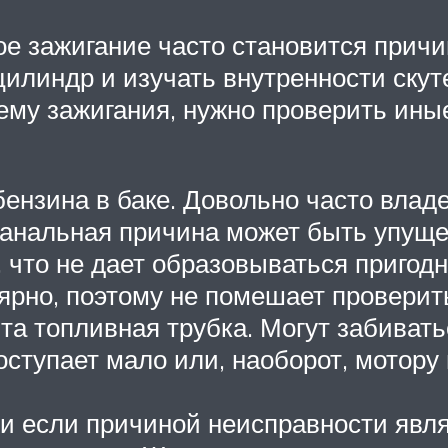
е зажигание часто становится причи
илиндр и изучать внутренности скуте
ему зажигания, нужно проверить ины
 бензина в баке. Довольно часто вла
 банальная причина может быть упуще
 что не дает образовываться пригод
рно, поэтому не помешает проверить,
ита топливная трубка. Могут забиват
оступает мало или, наоборот, мотору 
 и если причиной неисправности явл