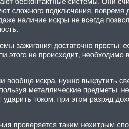
вают бесконтактные системы. Они с
уют сложного подключения, вовремя 
 даже наличие искры не всегда позв
ность.
мы зажигания достаточно просты: ее
ли этого не происходит, необходимо 
ли вообще искра, нужно выкрутить св
спользуя металлические предметы, н
т ударить током, при этом разряд дох
ния проверяется таким нехитрым спо