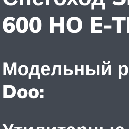
600 HO E-T
Модельный ря
Doo: