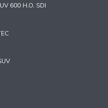
TUV 600 H.O. SDI
TEC
 SUV