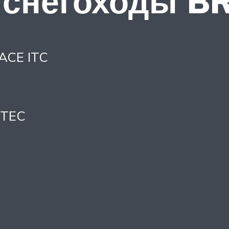
снегоходы BR
ACE ITC
-TEC