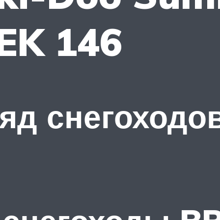
EK 146
д снегоходов