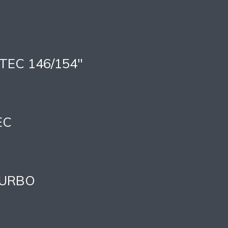
TEC 146/154″
EC
 TURBO