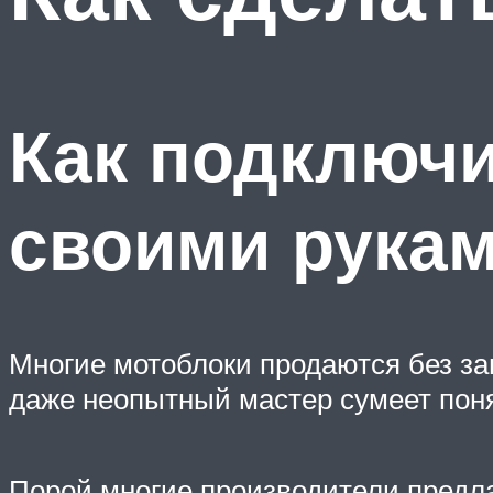
Как подключи
своими рука
Многие мотоблоки продаются без зав
даже неопытный мастер сумеет поня
Порой многие производители предла