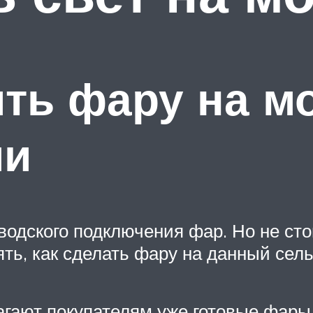
ть фару на м
ми
одского подключения фар. Но не стои
ть, как сделать фару на данный сель
гают покупателям уже готовые фары 