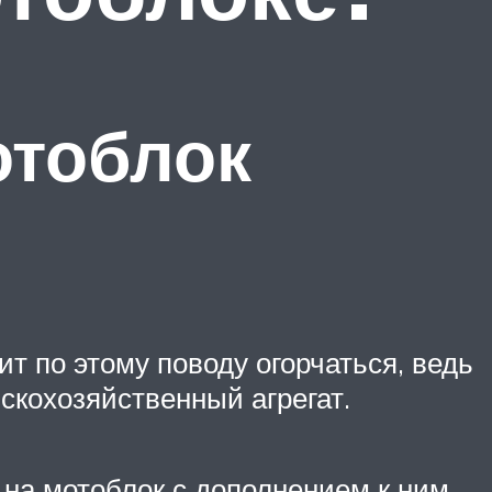
отоблок
т по этому поводу огорчаться, ведь
скохозяйственный агрегат.
на мотоблок с дополнением к ним