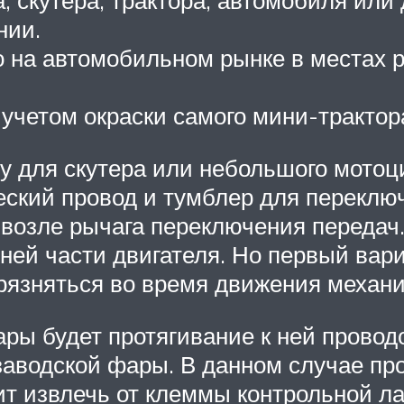
скутера, трактора, автомобиля или д
нии.
 на автомобильном рынке в местах р
учетом окраски самого мини-трактор
 для скутера или небольшого мотоци
еский провод и тумблер для переклю
е возле рычага переключения передач
дней части двигателя. Но первый вар
грязняться во время движения механи
ы будет протягивание к ней провод
аводской фары. В данном случае про
тоит извлечь от клеммы контрольной 