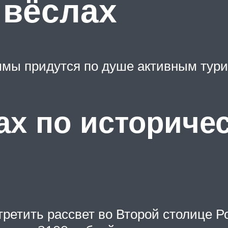
 вёслах
мы придутся по душе активным тури
ах по историче
третить рассвет во Второй столице Р