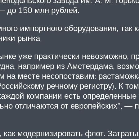
нодольского завода им. А. М. Горьк
— до 150 млн рублей.
много импортного оборудования, так 
ники рынка.
ынке уже практически невозможно, п
судна, например из Амстердама, возм
ом на месте несопоставим: растамож
ссийскому речному регистру). К том
каждой компании есть определенные 
ьно отличаются от европейских”, — 
, как модернизировать флот. Затрат