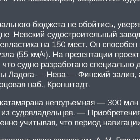
рального бюджета не обойтись, уверя
едне–Невский судостроительный заво
епластика на 150 мест. Он способен 
узла (55 км/ч). На презентации прое
что судно разработано специально 
ы Ладога — Нева — Финский залив,
рцовая наб., Кронштадт.
 катамарана неподъемная — 300 млн р
из судовладельцев. — Приобретения
нно учитывая, что период навигации 