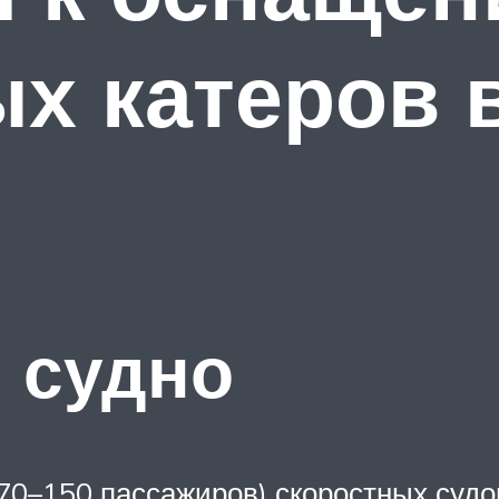
х катеров 
 судно
 70–150 пассажиров) скоростных суд