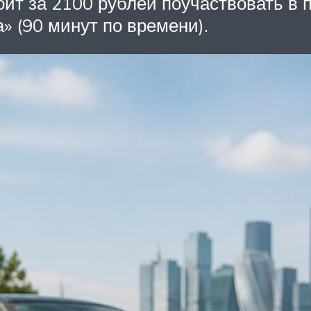
оит за 2100 рублей поучаствовать в 
» (90 минут по времени).