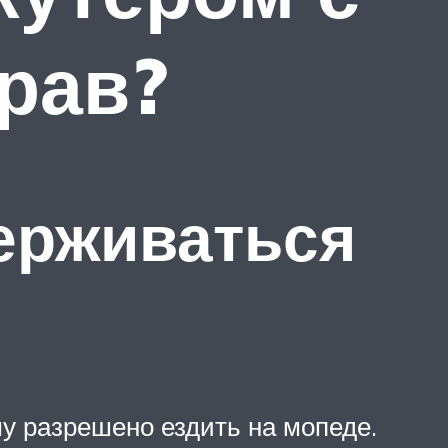
прав?
ерживаться
му разрешено ездить на мопеде.