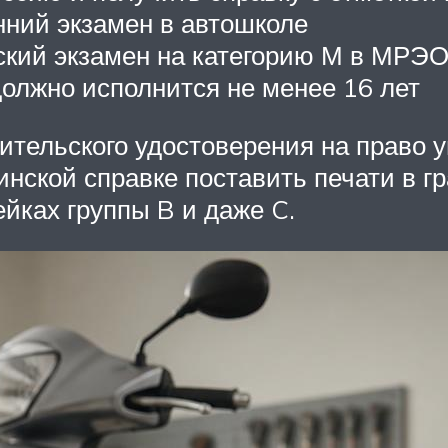
нний экзамен в автошколе
ский экзамен на категорию М в МРЭ
олжно исполнится не менее 16 лет
дительского удостоверения на право
нской справке поставить печати в гр
ейках группы B и даже C.