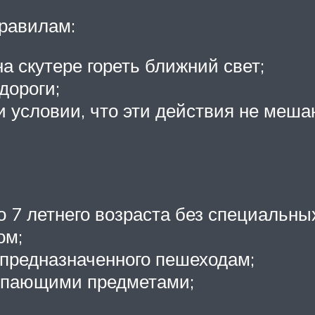
правилам:
а скутере гореть ближний свет;
дороги;
и условии, что эти действия не меш
о 7 летнего возраста без специальны
ом;
 предназначенного пешеходам;
тупающими предметами;