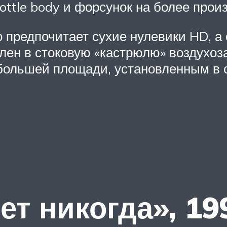
rottle body и форсунок на более про
 предпочитает сухие нулевики HD, а 
лен в стоковую «кастрюлю» воздухоза
м большей площади, установленным в
ет никогда», 19