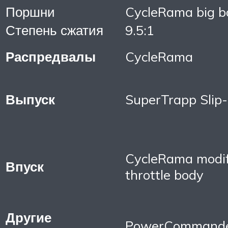
Поршни
CycleRama big b
Степень сжатия
9.5:1
Распредвалы
CycleRama
Выпуск
SuperTrapp Slip
CycleRama modif
Впуск
throttle body
Другие
PowerCommand