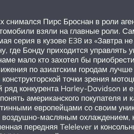
ых снимался Пирс Броснан в роли аг
омобили взяли на главные роли. Сам
я серия в кузове E38 из «Завтра не 
ну, где Бонду приходится управлять
наме мало кто захотел бы приобрести
движения по азиатским городам лучше
конструкторской точки зрения мото
 ряд конкурента Harley-Davidson и е
понять американского покупателя и ка
тинными европейцами со своим уник
с воздушно-масляным охлаждением, 
енная передняя Telelever и консоль