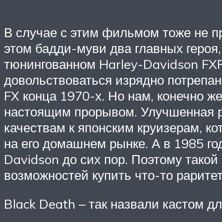
В случае с этим фильмом тоже не пр
этом бадди-муви два главных героя,
тюнингованном Harley-Davidson FXR
довольствоваться изрядно потрепан
FX конца 1970-х. Но нам, конечно ж
настоящим прорывом. Улучшенная р
качествам к японским круизерам, ко
на его домашнем рынке. А в 1985 го
Davidson до сих пор. Поэтому такой
возможностей купить что-то рарите
Black Death – так назвали кастом 