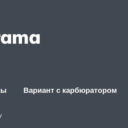
rama
вы
Вариант с карбюратором
y