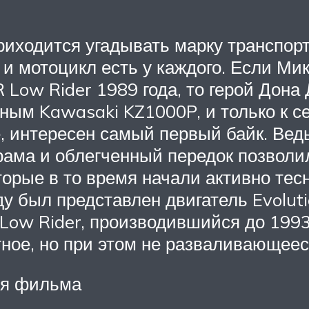
иходится угадывать марку транспортн
 и мотоцикл есть у каждого. Если Мик
 Low Rider 1989 года, то герой Дон
ным Kawasaki KZ1000P, и только к с
е, интересен самый первый байк. Ве
ама и облегченный передок позволи
торые в то время начали активно те
ду был представлен двигатель Evolu
 Low Rider, производившийся до 1993
тное, но при этом не разваливающеес
для фильма