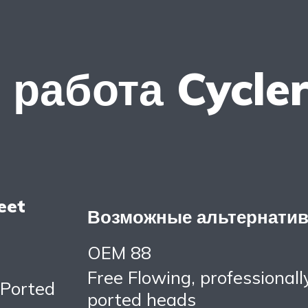
 работа Cycle
eet
Возможные альтернати
OEM 88
Free Flowing, professionall
Ported
ported heads