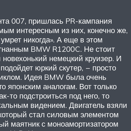
ента 007, пришлась PR-кампания
ым интересным из них, конечно же,
умрет никогда». А еще в этом
 угнанным BMW R1200C. Не стоит
 новехонький немецкий круизер. И
 подойдет юркий скутер, – просто
циклом. Идея BMW была очень
го японским аналогам. Вот только
к-то подстроиться под него, то
альным видением. Двигатель взяли
который стал силовым элементом
ный маятник с моноамортизатором