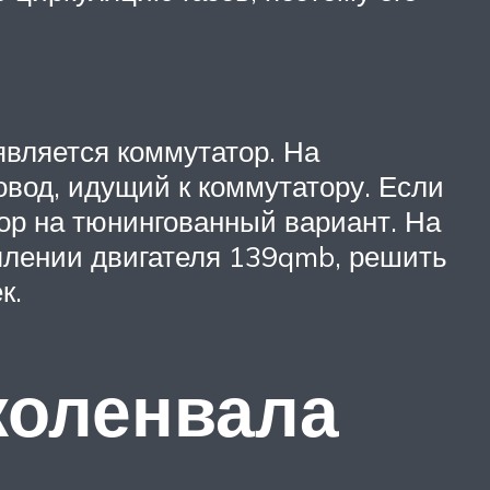
является коммутатор. На
овод, идущий к коммутатору. Если
тор на тюнингованный вариант. На
еплении двигателя 139qmb, решить
к.
коленвала