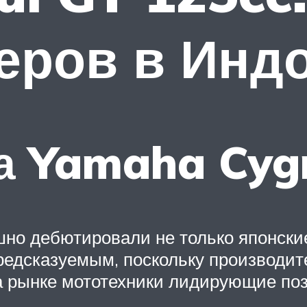
еров в Инд
а Yamaha Cyg
но дебютировали не только японские
редсказуемым, поскольку производи
а рынке мототехники лидирующие по