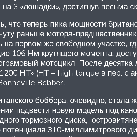
а 3 «лошадки», достигнув весьма ск
, что теперь пика мощности британс
инуту раньше мотора-предшественника
на первом же свободном участке, гд
щие 106 Нм крутящего момента, досту
ограмовый мотоцикл. После десятка 
200 HT» (HT – high torque в пер. с а
onneville Bobber.
итанского боббера, очевидно, стала
нии подвести новую модель под кано
дного тормозного диска, островитян
о потенциала 310-миллимитрового д