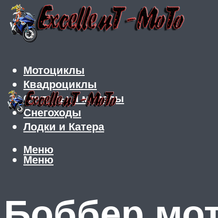
Мотоциклы
Квадроциклы
Скутеры и мопеды
Снегоходы
Лодки и Катера
Меню
Меню
Боббер мо