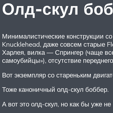
Олд-скул бо
Минималистические конструкции со 
Knucklehead, даже совсем старые Fl
Харлея, вилка — Спрингер (чаще все
самоубийцы»), отсутствие переднег
Вот экземпляр со стареньким двигат
Тоже каноничный олд-скул боббер.
А вот это олд-скул, но как бы уже 