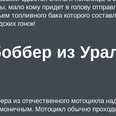
ны, мало кому придет в голову отправ
ем топливного бака которого составля
ских гонок!
боббер из Ура
ера из отечественного мотоцикла над
армоничным. Мотоцикл обычно проход