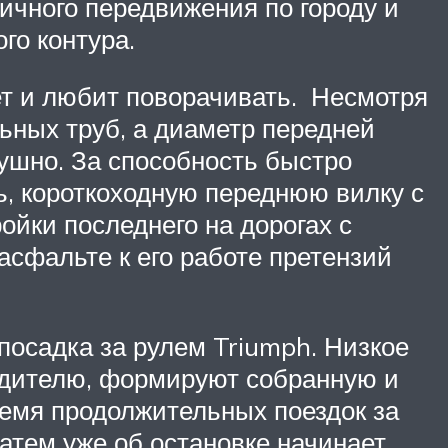
мичного передвижения по городу и
го контура.
еет и любит поворачивать. Несмотря
ьных труб, а диаметр передней
ушно. За способность быстро
ь, короткоходную переднюю вилку с
ойки последнего на дорогах с
сфальте к его работе претензий
осадка за рулем Triumph. Низкое
водителю, формируют собранную и
ремя продолжительных поездок за
атем уже об остановке начинает