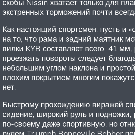
скобы Nissin хватает только для пл
экстренных торможений почти всегд
Как настоящий спортсмен, пусть и «
на то, что рама и задний маятник 
вилки KYB составляет всего 41 мм,
проезжать повороты следует благод
небольшим углом наклона и простой 
плохим покрытием многим покажутся
нет.
Быстрому прохождению виражей спо
сидение, широкий руль и подножки,
по-своему даже спортивную, но отн
рулем Triumph Bonneville Bobber пе