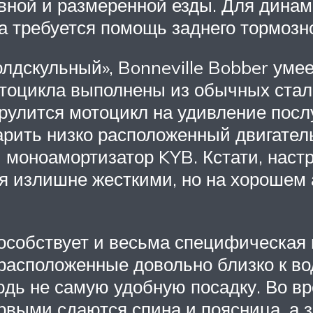
авной и размеренной езды. Для дина
а требуется помощь заднего тормозно
олдскульный», Bonneville Bobber ум
мотоцикла выполнены из обычных стал
 рулится мотоцикл на удивление посл
арить низко расположенный двигател
моноамортизатор KYB. Кстати, настр
 излишне жесткими, но на хорошем а
собствует и весьма специфическая п
 расположенные довольно близко к 
юдь не самую удобную посадку. Во в
рвыми сдаются спина и поясница, а з