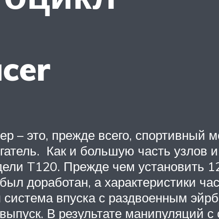
acer
р – это, прежде всего, спортивный м
атель. Как и большую часть узлов и 
дели T120. Прежде чем установить 1
 был доработан, а характеристики ча
 система впуска с раздвоенным эйрб
 выпуск. В результате манипуляций с