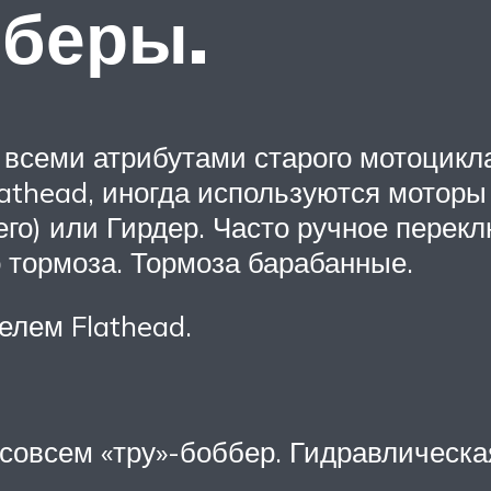
бберы.
всеми атрибутами старого мотоцикл
athead, иногда используются моторы
го) или Гирдер. Часто ручное перек
о тормоза. Тормоза барабанные.
елем Flathead.
не совсем «тру»-боббер. Гидравличес