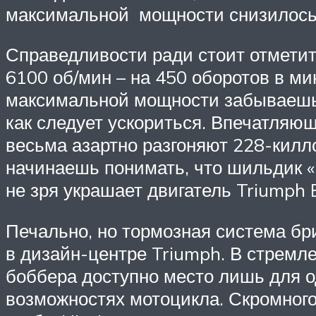
максимальной мощности снизилось н
Справедливости ради стоит отметить
6100 об/мин – на 450 оборотов в м
максимальной мощности забываешь 
как следует ускориться. Впечатляю
весьма азартно разгоняют 228-килл
начинаешь понимать, что шильдик «1
не зря украшает двигатель Triumph B
Печально, но тормозная система бр
в дизайн-центре Triumph. В стремле
боббера доступно место лишь для о
возможностях мотоцикла. Скромног