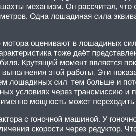
шахты механизм. Он рассчитал, что 
и метров. Одна лошадиная сила эквива
о мотора оценивают в лошадиных сил
арактеристика тоже даёт представлен
иля. Крутящий момент является пока
выполнения этой работы. Эти показат
ем лошадиных сил, тем больше и пот
ьных условиях через трансмиссию и 
к именно мощность может переходить
ктора с гоночной машиной. У гоночн
личения скорости через редуктор. Ч