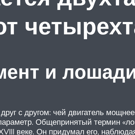
от четырехт
мент и лошади
руг с другом: чей двигатель мощнее
й параметр. Общепринятый термин «л
VIII веке. Он придумал его, наблюда