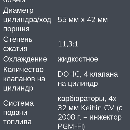
Диаметр
цилиндра/ход
55 мм х 42 мм
поршня
Степень
11,3:1
сжатия
Охлаждение
жидкостное
Количество
DOHC, 4 клапана
клапанов на
на цилиндр
цилиндр
карбюраторы, 4x
Система
32 мм Keihin CV (с
подачи
2008 г. – инжектор
топлива
PGM-FI)