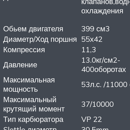
клапанов,вод
охлаждения
Обьем двигателя
399 см3
Диаметр/Ход поршня
55х42
Компрессия
11,3
13.0кг/см2-
Давление
400оборотах
Максимальная
53л.с. /11000
мощность
Максимальный
37/10000
крутящий момент
Тип карбюратора
VP 22
Slottle диаметр
30.5mm