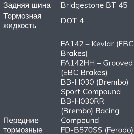
Задняя шина
Bridgestone BT 45
Тормозная
DOT 4
жидкость
FA142 – Kevlar (EBC
Brakes)
FA142HH – Grooved
(EBC Brakes)
BB-H030 (Brembo)
Sport Compound
BB-H030RR
(Brembo) Racing
Передние
Compound
тормозные
FD-B570SS (Ferodo)