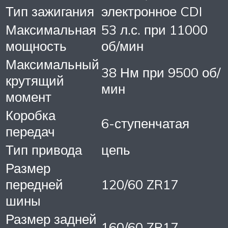
Тип зажигания
электронное CDI
Максимальная
53 л.с. при 11000
мощность
об/мин
Максимальный
38 Нм при 9500 об/
крутящий
мин
момент
Коробка
6-ступенчатая
передач
Тип привода
цепь
Размер
передней
120/60 ZR17
шины
Размер задней
160/60 ZR17