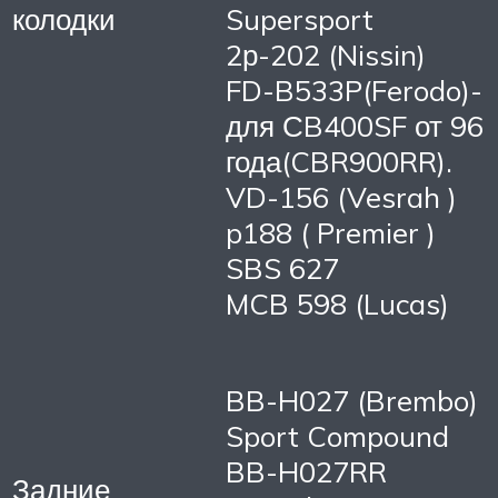
колодки
Supersport
2р-202 (Nissin)
FD-B533P(Ferodo)-
для СB400SF от 96
года(CBR900RR).
VD-156 (Vesrah )
p188 ( Premier )
SBS 627
MCB 598 (Lucas)
BB-H027 (Brembo)
Sport Compound
BB-H027RR
Задние