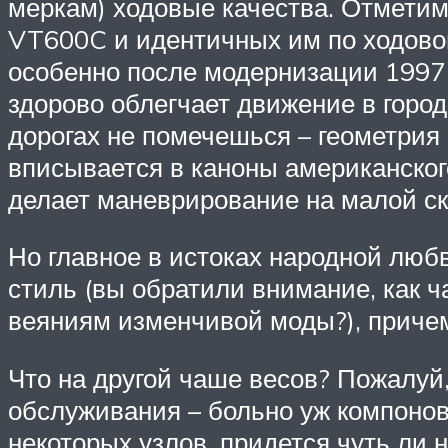
меркам) ходовые качества. Отметим
VT600C и идентичных им по ходовой
особенно после модернизации 1997 
здорово облегчает движение в горо
дорогах не помечешься – геометрия 
вписывается в каноны американского
делает маневрирование на малой ск
Но главное в истоках народной любв
стиль (вы обратили внимание, как ч
веяниям изменчивой моды?), причем
Что на другой чаше весов? Пожалуй
обслуживания – больно уж компонов
некоторых узлов, придется чуть ли 