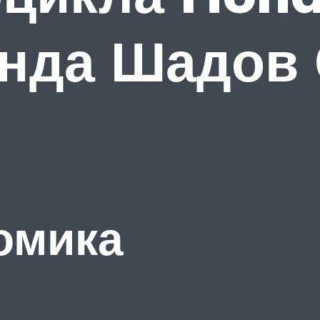
онда Шадов
омика