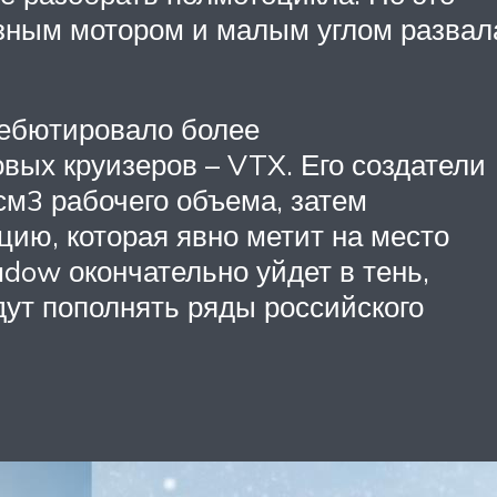
зным мотором и малым углом развал
дебютировало более
ых круизеров – VTX. Его создатели
м3 рабочего объема, затем
ию, которая явно метит на место
adow окончательно уйдет в тень,
дут пополнять ряды российского