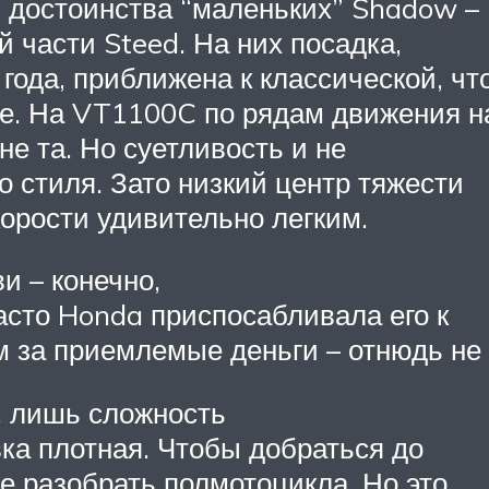
 достоинства “маленьких” Shadow –
 части Steed. На них посадка,
года, приближена к классической, чт
де. На VT1100C по рядам движения н
не та. Но суетливость и не
 стиля. Зато низкий центр тяжести
орости удивительно легким.
и – конечно,
асто Honda приспосабливала его к
 за приемлемые деньги – отнюдь не 
, лишь сложность
ка плотная. Чтобы добраться до
не разобрать полмотоцикла. Но это