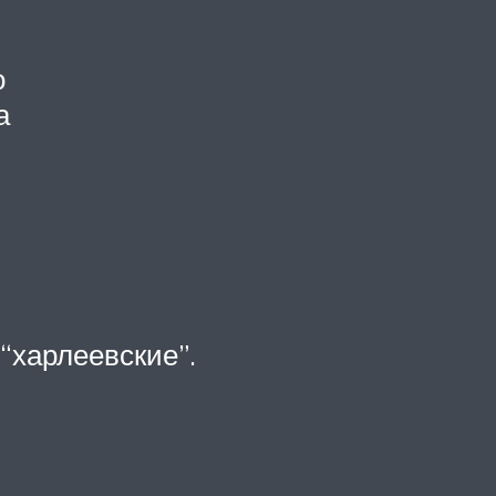
о
а
“харлеевские”.