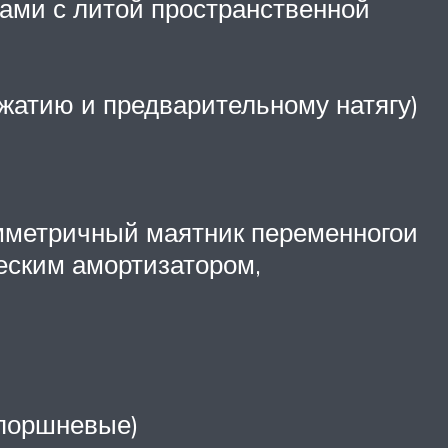
тами с литой пространственной
жатию и предварительному натягу)
мметричный маятник переменногои
еским амортизатором,
 поршневые)