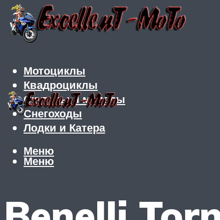
Мотоциклы
Квадроциклы
Скутеры и мопеды
Снегоходы
Лодки и Катера
Меню
Меню
Benelli Tor