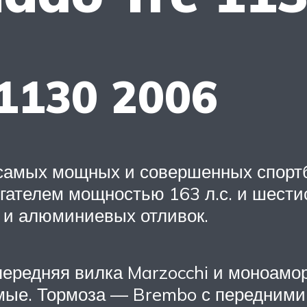
1130 2006
з самых мощных и совершенных спор
ателем мощностью 163 л.с. и шестис
б и алюминиевых отливок.
ередняя вилка Marzocchi и моноамор
мые. Тормоза — Brembo с передними 