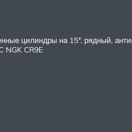
ненные цилиндры на 15°, рядный, ант
HC NGK CR9E