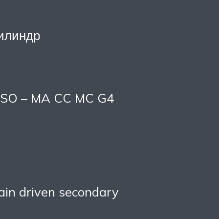
цилиндр
JASO – MA CC MC G4
hain driven secondary