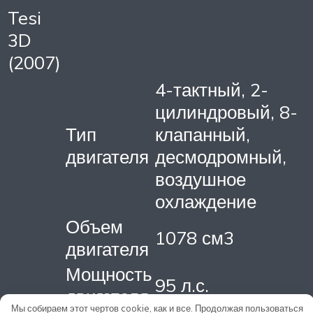
Tesi
3D
(2007)
4-тактный, 2-
цилиндровый, 8-
Тип
клапанный,
двигателя
десмодромный,
воздушное
охлаждение
Объем
1078 см3
двигателя
Мощность
95 л.с.
двигателя
Мы собираем этот чертов cookie, как и все. Продолжая пользоваться