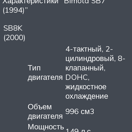
Характеристики “Bimota SB7
(1994)”
SB8K
(2000)
4-тактный, 2-
цилиндровый, 8-
Тип
клапанный,
двигателя
DOHC,
жидкостное
охлаждение
Объем
996 см3
двигателя
Мощность
149 л.с.