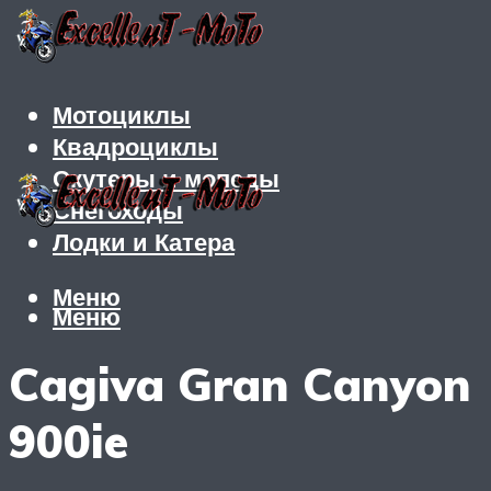
Мотоциклы
Квадроциклы
Скутеры и мопеды
Снегоходы
Лодки и Катера
Меню
Меню
Cagiva Gran Canyon
900ie