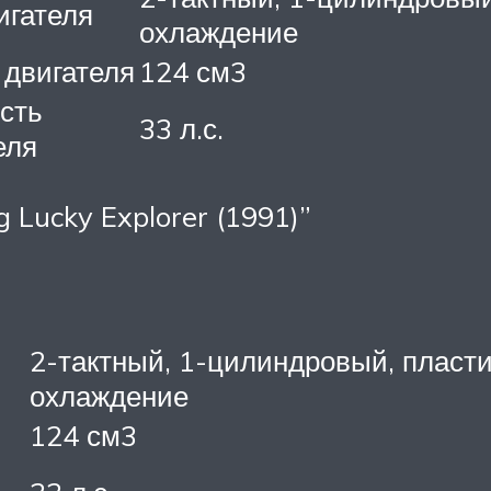
игателя
охлаждение
двигателя
124 см3
сть
33 л.с.
еля
g Lucky Explorer (1991)”
2-тактный, 1-цилиндровый, пласт
охлаждение
124 см3