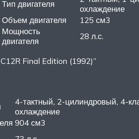
Тип двигателя
охлаждение
Объем двигателя
125 см3
Мощность
28 л.с.
двигателя
C12R Final Edition (1992)”
4-тактный, 2-цилиндровый, 4-к
я
охлаждение
еля
904 см3
73 л.с.