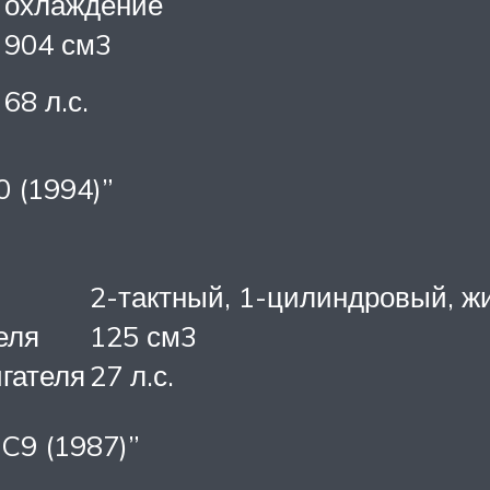
охлаждение
904 см3
68 л.с.
0 (1994)”
2-тактный, 1-цилиндровый, ж
еля
125 см3
гателя
27 л.с.
 C9 (1987)”