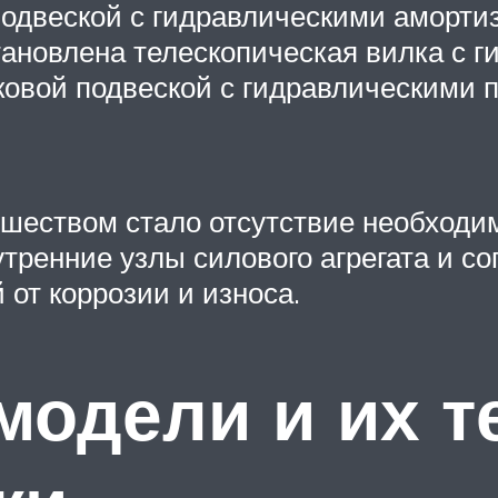
одвеской с гидравлическими амортиз
ановлена телескопическая вилка с г
ковой подвеской с гидравлическим
шеством стало отсутствие необходим
утренние узлы силового агрегата и с
от коррозии и износа.
одели и их т