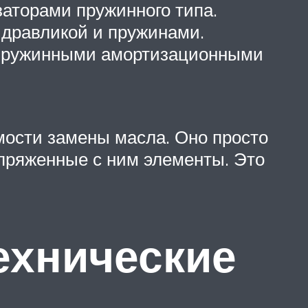
аторами пружинного типа.
идравликой и пружинами.
и пружинными амортизационными
ости замены масла. Оно просто
опряженные с ним элементы. Это
ехнические