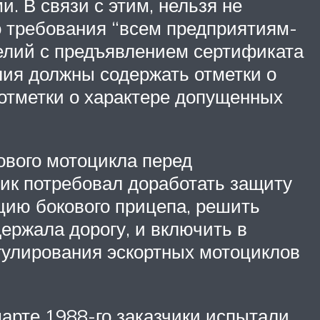
 В связи с этим, нельзя не
о требования “всем предприятиям-
делий с предъявлением сертификата
лия должны содержать отметки о
 отметки о характере допущенных
ового мотоцикла перед
чик потребовал доработать защиту
цию бокового прицепа, решить
ержала дорогу, и включить в
егулирования эскортных мотоциклов
марте 1988-го заказчики испытали