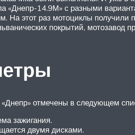
а «Днепр-14.9М» с разными варианта
. На этот раз мотоциклы получили п
льванических покрытий, мотозавод п
метры
 «Днепр» отмечены в следующем спи
ма зажигания.
ащается двумя дисками.