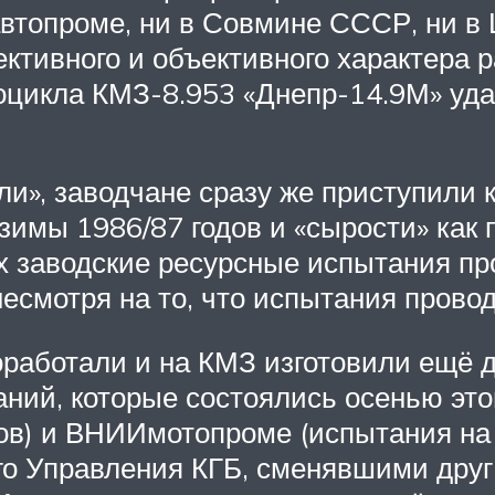
автопроме, ни в Совмине СССР, ни в 
ъективного и объективного характера
цикла КМЗ-8.953 «Днепр-14.9М» удал
рели», заводчане сразу же приступили
имы 1986/87 годов и «сырости» как по
х заводские ресурсные испытания про
есмотря на то, что испытания провод
оработали и на КМЗ изготовили ещё 
аний, которые состоялись осенью это
в) и ВНИИмотопроме (испытания на 
о Управления КГБ, сменявшими друг 