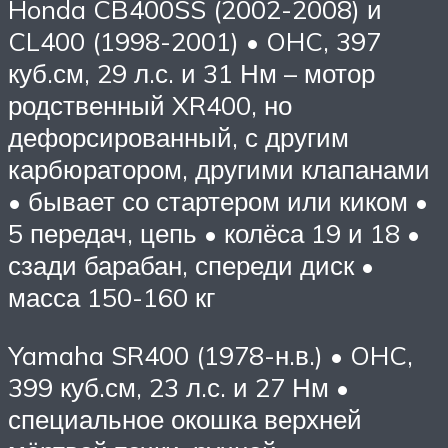
Honda CB400SS (2002-2008) и
CL400 (1998-2001) • OHC, 397
куб.см, 29 л.с. и 31 Нм – мотор
родственный XR400, но
дефорсированный, с другим
карбюратором, другими клапанами
• бывает со стартером или киком •
5 передач, цепь • колёса 19 и 18 •
сзади барабан, спереди диск •
масса 150-160 кг
Yamaha SR400 (1978-н.в.) • OHC,
399 куб.см, 23 л.с. и 27 Нм •
специальное окошка верхней