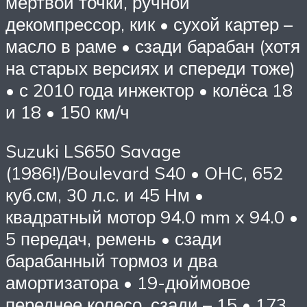
мёртвой точки, ручной
декомпрессор, кик • сухой картер –
масло в раме • сзади барабан (хотя
на старых версиях и спереди тоже)
• с 2010 года инжектор • колёса 18
и 18 • 150 км/ч
Suzuki LS650 Savage
(1986!)/Boulevard S40 • OHC, 652
куб.см, 30 л.с. и 45 Нм •
квадратный мотор 94.0 mm x 94.0 •
5 передач, ремень • сзади
барабанный тормоз и два
амортизатора • 19-дюймовое
переднее колесо, сзади – 15 • 173