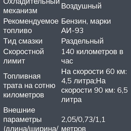
Охладительный
Воздушный
механизм
Рекомендуемое
Бензин, марки
топливо
АИ-93
Тид смазки
Раздельный
Скоростной
140 километров в
лимит
час
На скорости 60 км:
Топливная
4,5 литра;На
трата на сотню
скорости 90 км: 6,5
километров
литра
Внешние
параметры
2,05/0,73/1,1
(длина/ширина/
метров