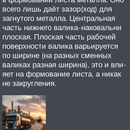
все­го лишь даёт зазор(ход) для
загну­то­го метал­ла. Цен­траль­ная
часть ниж­не­го вали­ка-нако­валь­ни
плос­кая. Плос­кая часть рабо­чей
поверх­но­сти вали­ка варьи­ру­ет­ся
по ширине (на раз­ных смен­ных
вали­ках раз­ная шири­на), это и вли­
я­ет на фор­мо­ва­ние листа, а никак
не закруг­ле­ния.