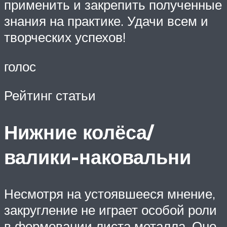
применить и закрепить полученные
знания на практике. Удачи всем и
творческих успехов!
голос
Рейтинг статьи
Нижние колёса/
валики-наковальни
Несмот­ря на усто­яв­ше­е­ся мне­ние,
закруг­ле­ние не игра­ет осо­бой роли
в фор­мо­ва­нии листа метал­ла. Оно