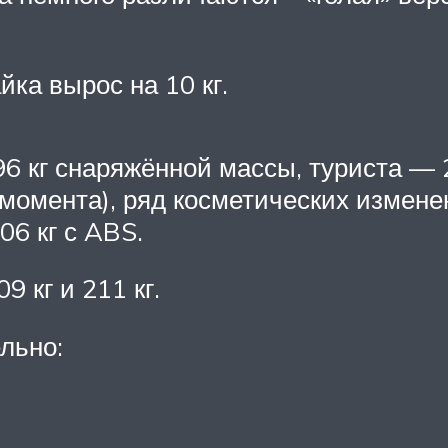
ка вырос на 10 кг.
6 кг снаряжённой массы, туриста — 
момента), ряд косметических измене
06 кг с ABS.
 кг и 211 кг.
льно: