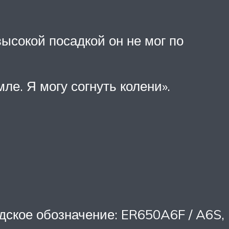
высокой посадкой он не мог по
ле. Я могу согнуть колени».
.
одское обозначение: ER650A6F / A6S,