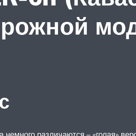
орожной мо
с
 немного различаются – «голая» верс