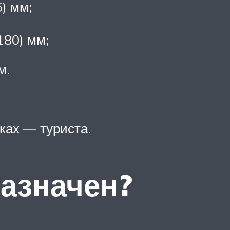
) мм;
180) мм;
м.
ках — туриста.
назначен?