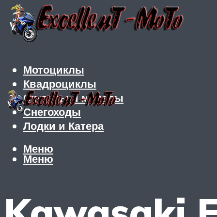
Мотоциклы
Квадроциклы
Скутеры и мопеды
Снегоходы
Лодки и Катера
Меню
Меню
Kawasaki E