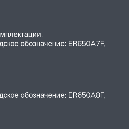
омплектации.
одское обозначение: ER650A7F,
одское обозначение: ER650A8F,