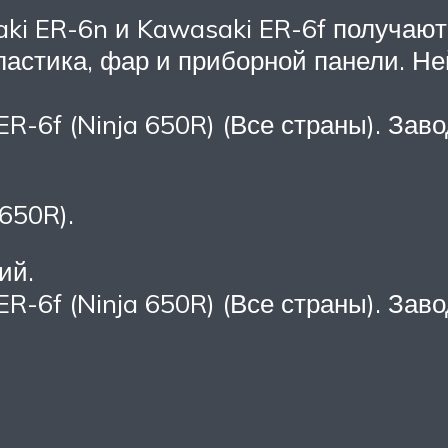
saki ER-6n и Kawasaki ER-6f получа
ластика, фар и приборной панели. Н
R-6f (Ninja 650R) (Все страны). Зав
650R).
ий.
R-6f (Ninja 650R) (Все страны). Зав