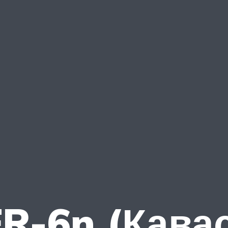
R-6n (Кава