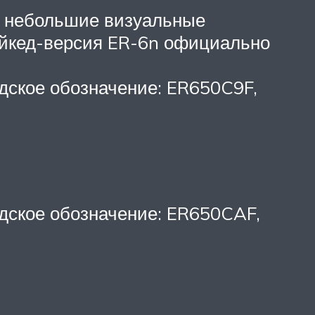
ют небольшие визуальные
ейкед-версия ER-6n официально
одское обозначение: ER650C9F,
одское обозначение: ER650CAF,