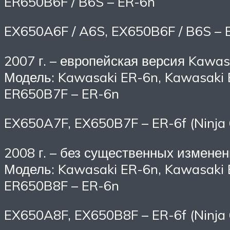
ER650B6F / B6S – ER-6n
EX650A6F / A6S, EX650B6F / B6S – E
2007 г. – европейская версия Kawa
Модель: Kawasaki ER-6n, Kawasaki E
ER650B7F – ER-6n
EX650A7F, EX650B7F – ER-6f (Ninja 
2008 г. – без существенных изменен
Модель: Kawasaki ER-6n, Kawasaki E
ER650B8F – ER-6n
EX650A8F, EX650B8F – ER-6f (Ninja 